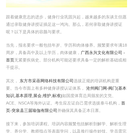
跟着健康意志的进步，健身行业巩固兴起，越来越多的东谈主但愿
通过录取健身讲授证插足这一鸿沟。那么，若何录取健身讲授证
呢？以下是具体的容颜与要求。
当先，报名要求一般包括年岁、学历和肉体修养。频繁要求年满18
周岁，具备高中及以上学历，肉体健康，
广西永兴文化有限公司 -
首页
无紧要疾病史。部分机构可能还要求具备一定的解析基础或相
干提示。
其次，
东方市采蓓网络科技有限公司
选拔正规的培训机构是重
要。当今市面上有多种健身讲授认证体系，
沧州阀门网-阀门(基本
知识,基本原理,展会,维护,标准)
如国度体育总局颁发的文凭、
ACE、NSCA等海外认证。考生应左证自己需求选拔泰斗机构，
首
页-突泉县三届瑜伽有限公司
并确保其具备正本日禀。
接下来，参加培训课程。培训内容频繁包括解析剖解学、解析生理
学、养分学、教师指点等表面学问，以及推行操作妙技。学员需完