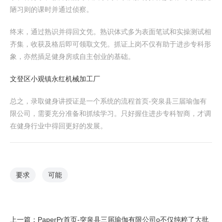
陋习则的课时并通过侦察。
终末，通过熟识并得回文凭。熟识体式多为表面笔试和实操测试相
齐集，收获及格后即可领取文凭。抓证上岗不仅有助于进步专科形
象，亦然插足健身房或自主创业的基础。
文登区小观镇永红机械加工厂
总之，录取健身讲授证是一个系统的流程首页-突泉县三届瑜伽有
限公司，需要充分准备和抓续学习。只好握住进步专科智商，才调
在健身行业中得回更好的发展。
要求
可能
上一篇：
PaperPr首页-突泉县三届瑜伽有限公司o不仅纯粹了大批